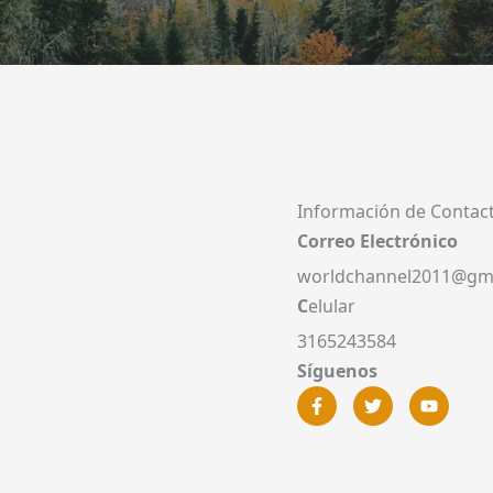
Información de Contac
Correo Electrónico
worldchannel2011@gm
C
elular
3165243584
Síguenos