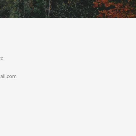
to
ail.com